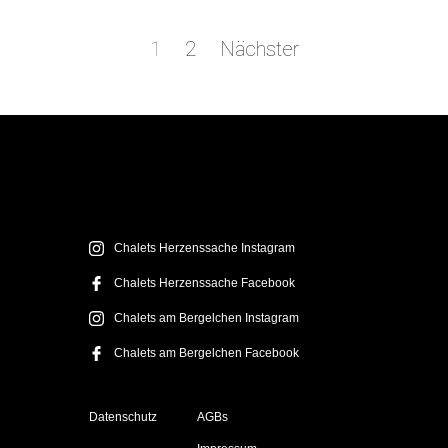
Seitennummerierung
der
Seite
Seite
1
2
Nächster
Beiträge
Chalets Herzenssache Instagram
Chalets Herzenssache Facebook
Chalets am Bergelchen Instagram
Chalets am Bergelchen Facebook
Datenschutz
AGBs